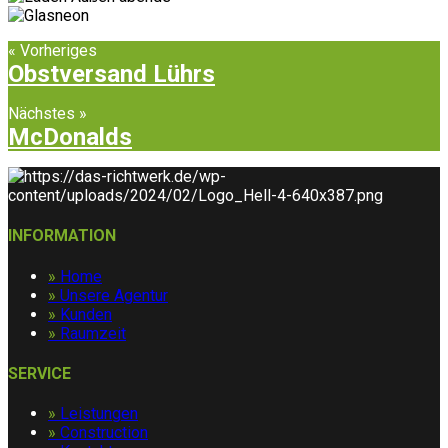
« Vorheriges
Obstversand Lührs
Nächstes »
McDonalds
INFORMATION
»
Home
»
Unsere Agentur
»
Kunden
»
Raumzeit
SERVICE
»
Leistungen
»
Construction