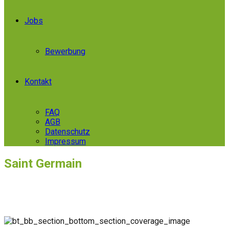
Jobs
Bewerbung
Kontakt
FAQ
AGB
Datenschutz
Impressum
Saint Germain
Für das Restaurant Saint Germain gestalteten wir eine einheitliche
Markenpräsenz – von stilvollen Neon- und Außenbeschilderungen bis hin zu
Speisekarten, Serviettenringen und Arbeitskleidung.