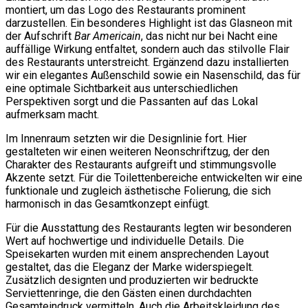
montiert, um das Logo des Restaurants prominent
darzustellen. Ein besonderes Highlight ist das Glasneon mit
der Aufschrift
Bar Americain
, das nicht nur bei Nacht eine
auffällige Wirkung entfaltet, sondern auch das stilvolle Flair
des Restaurants unterstreicht. Ergänzend dazu installierten
wir ein elegantes Außenschild sowie ein Nasenschild, das für
eine optimale Sichtbarkeit aus unterschiedlichen
Perspektiven sorgt und die Passanten auf das Lokal
aufmerksam macht.
Im Innenraum setzten wir die Designlinie fort. Hier
gestalteten wir einen weiteren Neonschriftzug, der den
Charakter des Restaurants aufgreift und stimmungsvolle
Akzente setzt. Für die Toilettenbereiche entwickelten wir eine
funktionale und zugleich ästhetische Folierung, die sich
harmonisch in das Gesamtkonzept einfügt.
Für die Ausstattung des Restaurants legten wir besonderen
Wert auf hochwertige und individuelle Details. Die
Speisekarten wurden mit einem ansprechenden Layout
gestaltet, das die Eleganz der Marke widerspiegelt.
Zusätzlich designten und produzierten wir bedruckte
Serviettenringe, die den Gästen einen durchdachten
Gesamteindruck vermitteln. Auch die Arbeitskleidung des