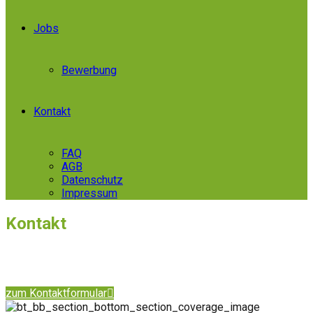
Jobs
Bewerbung
Kontakt
FAQ
AGB
Datenschutz
Impressum
Kontakt
Bei Fragen, senden Sie uns einfach Ihre
Nachricht per
Kontaktformular
oder
rufen uns an
zum Kontaktformular