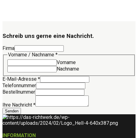
Link
Schreib uns gerne eine Nachricht.
Firma
E-
Vorname / Nachname
*
Mail-
Vorname
Adresse
Nachname
Firma
Ihre
E-Mail-Adresse
*
Telefonnummer
Bestellnummer
Ihre Nachricht
*
Senden
INFORMATION