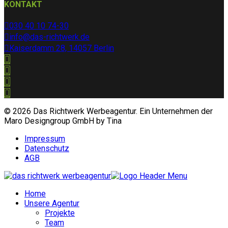
KONTAKT
030 40 10 74-30
info@das-richtwerk.de
Kaiserdamm 28, 14057 Berlin
© 2026 Das Richtwerk Werbeagentur. Ein Unternehmen der
Maro Designgroup GmbH by Tina
Impressum
Datenschutz
AGB
Home
Unsere Agentur
Projekte
Team